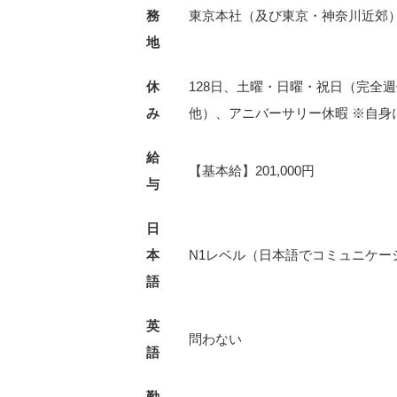
務
東京本社（及び東京・神奈川近郊
地
休
128日、土曜・日曜・祝日（完全
み
他）、アニバーサリー休暇 ※自
給
【基本給】201,000円
与
日
本
N1レベル（日本語でコミュニケー
語
英
問わない
語
勤