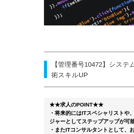
【管理番号10472】シス
術スキルUP
★★求人のPOINT★★
・将来的にはITスペシャリストや
ジャーとしてステップアップが可
・またITコンサルタントとして、