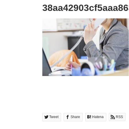
38aa42903cf5aaa86
Tweet
Share
Hatena
RSS