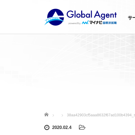
サ
ホーム
38aa42903cf5aaa8632f67ad100b4394_
2020.02.4