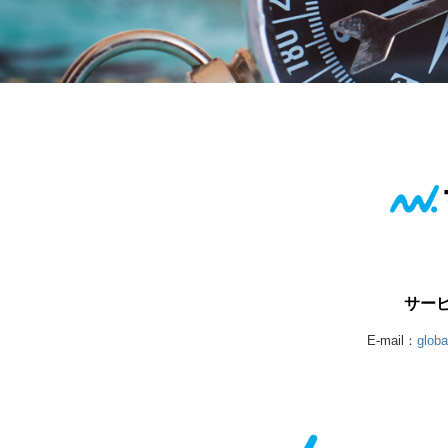
サー
E-mail：
glob