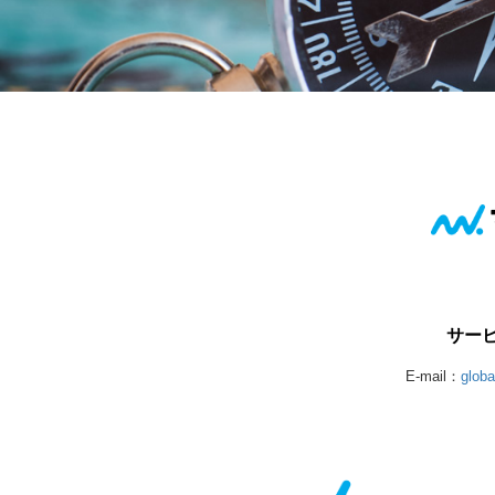
サー
E-mail：
glob