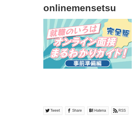
onlinemensetsu
Tweet
Share
Hatena
RSS