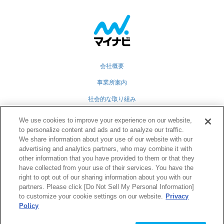
会社概要
事業所案内
社会的な取り組み
採用情報
We use cookies to improve your experience on our website,
to personalize content and ads and to analyze our traffic.
グループ会社
We share information about your use of our website with our
advertising and analytics partners, who may combine it with
個人情報保護方針
other information that you have provided to them or that they
業務運営規定
have collected from your use of their services. You have the
right to opt out of our sharing information about you with our
partners. Please click [Do Not Sell My Personal Information]
to customize your cookie settings on our website.
Privacy
Twitter
Facebook
RSS
Policy