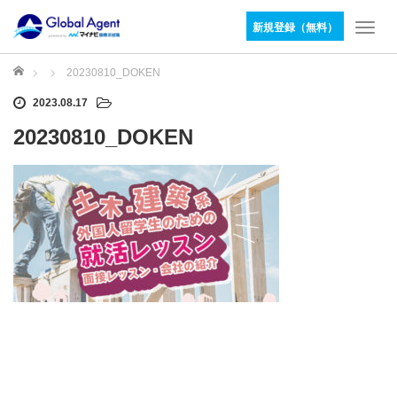
新規登録（無料）
T
o
g
ホーム
20230810_DOKEN
g
2023.08.17
l
e
20230810_DOKEN
n
a
v
i
g
a
t
i
o
n