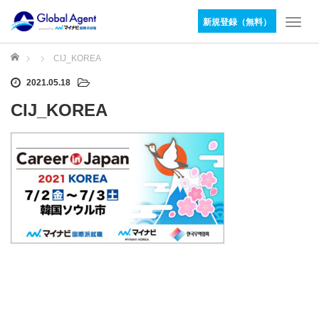
新規登録（無料）
T
o
g
ホーム
CIJ_KOREA
g
2021.05.18
l
e
CIJ_KOREA
n
a
v
i
g
a
t
i
o
n