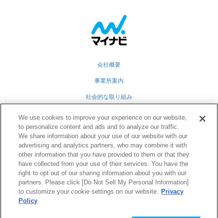
会社概要
事業所案内
社会的な取り組み
採用情報
We use cookies to improve your experience on our website,
to personalize content and ads and to analyze our traffic.
グループ会社
We share information about your use of our website with our
advertising and analytics partners, who may combine it with
個人情報保護方針
other information that you have provided to them or that they
業務運営規定
have collected from your use of their services. You have the
right to opt out of our sharing information about you with our
partners. Please click [Do Not Sell My Personal Information]
to customize your cookie settings on our website.
Privacy
Twitter
Facebook
RSS
Policy