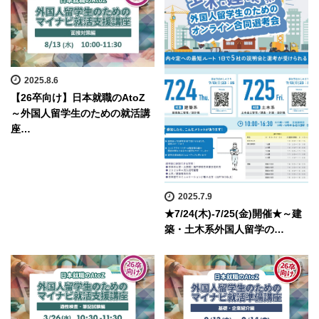
2025.8.6
【26卒向け】日本就職のAtoZ
～外国人留学生のための就活講
座…
2025.7.9
★7/24(木)-7/25(金)開催★～建
築・土木系外国人留学の…