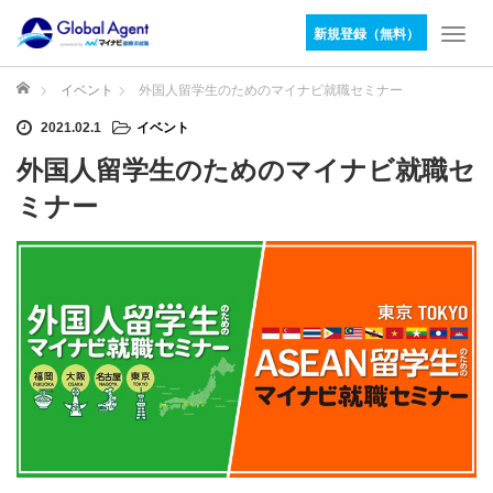
新規登録（無料）
T
o
g
ホーム
イベント
外国人留学生のためのマイナビ就職セミナー
g
2021.02.1
イベント
l
e
外国人留学生のためのマイナビ就職セ
n
a
ミナー
v
i
g
a
t
i
o
n