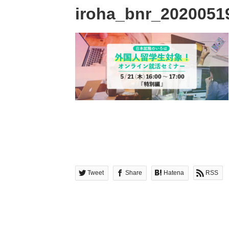
iroha_bnr_2020051
Tweet
Share
Hatena
RSS