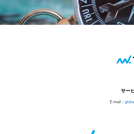
サー
E-mail：
glob