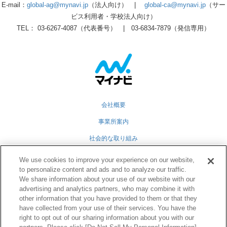
E-mail：
global-ag@mynavi.jp
（法人向け） |
global-ca@mynavi.jp
（サー
ビス利用者・学校法人向け）
TEL： 03-6267-4087（代表番号） | 03-6834-7879（発信専用）
会社概要
事業所案内
社会的な取り組み
採用情報
We use cookies to improve your experience on our website,
to personalize content and ads and to analyze our traffic.
グループ会社
We share information about your use of our website with our
advertising and analytics partners, who may combine it with
個人情報保護方針
other information that you have provided to them or that they
業務運営規定
have collected from your use of their services. You have the
right to opt out of our sharing information about you with our