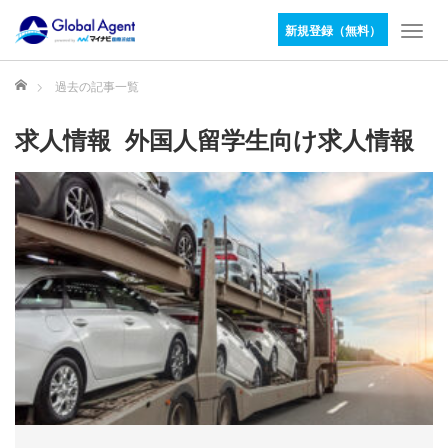
新規登録（無料）
T
o
g
ホーム
過去の記事一覧
g
l
求人情報 外国人留学生向け求人情報
e
n
a
v
i
g
a
t
i
o
n