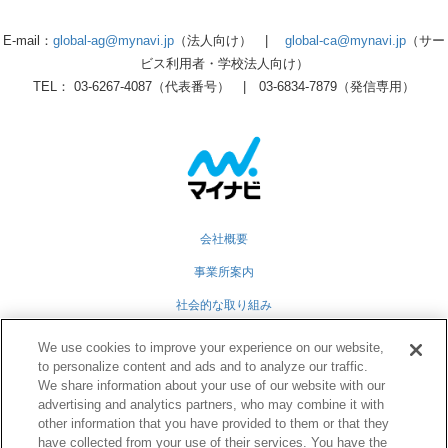
E-mail：
global-ag@mynavi.jp
（法人向け） |
global-ca@mynavi.jp
（サー
ビス利用者・学校法人向け）
TEL： 03-6267-4087（代表番号） | 03-6834-7879（発信専用）
会社概要
事業所案内
社会的な取り組み
採用情報
We use cookies to improve your experience on our website,
to personalize content and ads and to analyze our traffic.
グループ会社
We share information about your use of our website with our
advertising and analytics partners, who may combine it with
個人情報保護方針
other information that you have provided to them or that they
業務運営規定
have collected from your use of their services. You have the