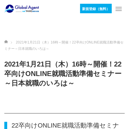
新規登録（無料）
T
o
g
g
l
e
ホーム
2021年1月21日（木）16時～開催！22卒向けONLINE就職活動準備セ
n
ミナー～日本就職のいろは～
a
v
2021年1月21日（木）16時～開催！22
i
g
卒向けONLINE就職活動準備セミナー
a
～日本就職のいろは～
t
i
o
n
22卒向けONLINE就職活動準備セミナ