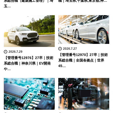
系総合職（建築施工管理）｜埼
職｜埼玉県,千葉県,東京都,神…
玉…
2026.7.27
2026.7.29
【管理番号12970】27卒｜技術
【管理番号12976】27卒｜技術
系総合職｜全国各拠点｜世界
系総合職｜神奈川県｜EV開発
45…
や…