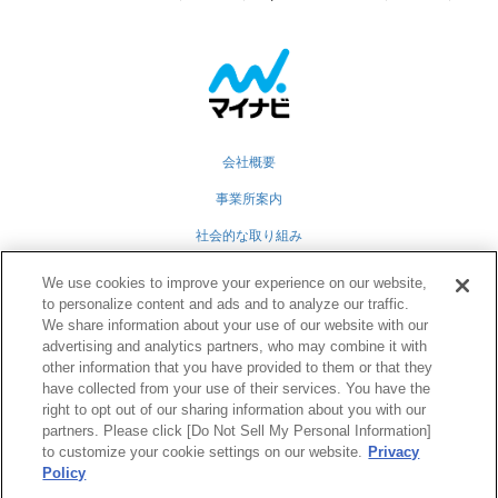
会社概要
事業所案内
社会的な取り組み
採用情報
We use cookies to improve your experience on our website,
to personalize content and ads and to analyze our traffic.
グループ会社
We share information about your use of our website with our
advertising and analytics partners, who may combine it with
個人情報保護方針
other information that you have provided to them or that they
業務運営規定
have collected from your use of their services. You have the
right to opt out of our sharing information about you with our
partners. Please click [Do Not Sell My Personal Information]
to customize your cookie settings on our website.
Privacy
Twitter
Facebook
RSS
Policy