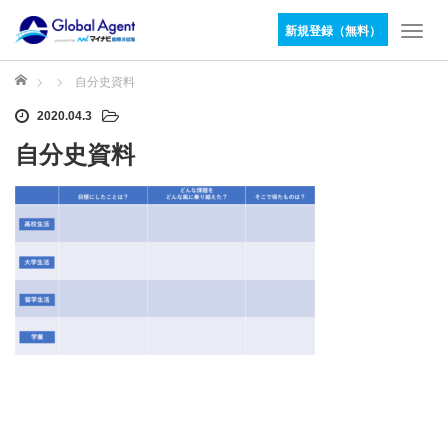
新規登録（無料）
T
o
g
ホーム
自分史資料
g
2020.04.3
l
e
自分史資料
n
a
v
i
g
a
t
i
o
n