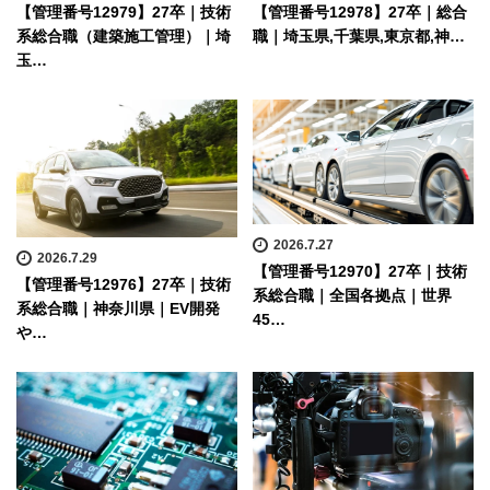
【管理番号12979】27卒｜技術
【管理番号12978】27卒｜総合
系総合職（建築施工管理）｜埼
職｜埼玉県,千葉県,東京都,神…
玉…
2026.7.27
2026.7.29
【管理番号12970】27卒｜技術
【管理番号12976】27卒｜技術
系総合職｜全国各拠点｜世界
系総合職｜神奈川県｜EV開発
45…
や…