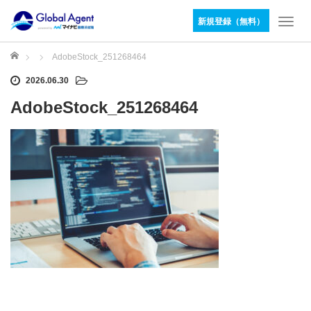
新規登録（無料）
T
o
g
ホーム
AdobeStock_251268464
g
2026.06.30
l
e
AdobeStock_251268464
n
a
v
i
g
a
t
i
o
n