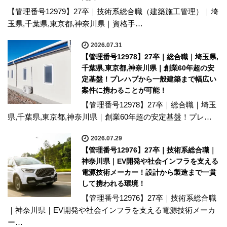
【管理番号12979】27卒｜技術系総合職（建築施工管理）｜埼
玉県,千葉県,東京都,神奈川県｜資格手…
2026.07.31
【管理番号12978】27卒｜総合職｜埼玉県,
千葉県,東京都,神奈川県｜創業60年超の安
定基盤！プレハブから一般建築まで幅広い
案件に携わることが可能！
【管理番号12978】27卒｜総合職｜埼玉
県,千葉県,東京都,神奈川県｜創業60年超の安定基盤！プレ…
2026.07.29
【管理番号12976】27卒｜技術系総合職｜
神奈川県｜EV開発や社会インフラを支える
電源技術メーカー！設計から製造まで一貫
して携われる環境！
【管理番号12976】27卒｜技術系総合職
｜神奈川県｜EV開発や社会インフラを支える電源技術メーカ
ー…