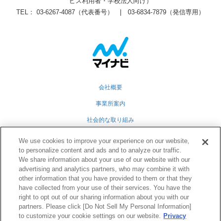
ビス利用者・学校法人向け）
TEL： 03-6267-4087（代表番号） | 03-6834-7879（発信専用）
会社概要
事業所案内
社会的な取り組み
採用情報
We use cookies to improve your experience on our website,
to personalize content and ads and to analyze our traffic.
グループ会社
We share information about your use of our website with our
advertising and analytics partners, who may combine it with
個人情報保護方針
other information that you have provided to them or that they
業務運営規定
have collected from your use of their services. You have the
right to opt out of our sharing information about you with our
partners. Please click [Do Not Sell My Personal Information]
to customize your cookie settings on our website.
Privacy
Twitter
Facebook
RSS