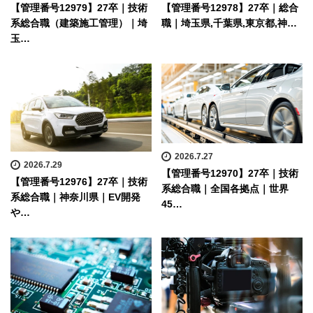
【管理番号12979】27卒｜技術
【管理番号12978】27卒｜総合
系総合職（建築施工管理）｜埼
職｜埼玉県,千葉県,東京都,神…
玉…
2026.7.27
2026.7.29
【管理番号12970】27卒｜技術
【管理番号12976】27卒｜技術
系総合職｜全国各拠点｜世界
系総合職｜神奈川県｜EV開発
45…
や…