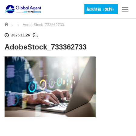
新規登録（無料）
T
o
g
ホーム
AdobeStock_733362733
g
2025.11.26
l
e
AdobeStock_733362733
n
a
v
i
g
a
t
i
o
n