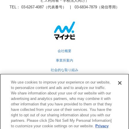
ビス利用者・学校法人向け）
TEL： 03-6267-4087（代表番号） | 03-6834-7879（発信専用）
会社概要
事業所案内
社会的な取り組み
採用情報
We use cookies to improve your experience on our website,
to personalize content and ads and to analyze our traffic.
グループ会社
We share information about your use of our website with our
advertising and analytics partners, who may combine it with
個人情報保護方針
other information that you have provided to them or that they
業務運営規定
have collected from your use of their services. You have the
right to opt out of our sharing information about you with our
partners. Please click [Do Not Sell My Personal Information]
to customize your cookie settings on our website.
Privacy
Twitter
Facebook
RSS