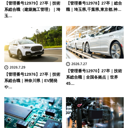
【管理番号12979】27卒｜技術
【管理番号12978】27卒｜総合
系総合職（建築施工管理）｜埼
職｜埼玉県,千葉県,東京都,神…
玉…
2026.7.27
2026.7.29
【管理番号12970】27卒｜技術
【管理番号12976】27卒｜技術
系総合職｜全国各拠点｜世界
系総合職｜神奈川県｜EV開発
45…
や…