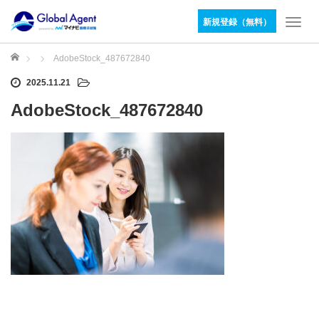
新規登録（無料）
T
o
g
ホーム
AdobeStock_487672840
g
2025.11.21
l
e
AdobeStock_487672840
n
a
v
i
g
a
t
i
o
n