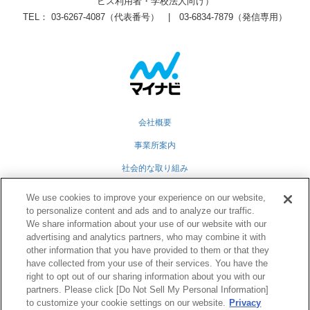
ビス利用者・学校法人向け）
TEL： 03-6267-4087（代表番号） | 03-6834-7879（発信専用）
会社概要
事業所案内
社会的な取り組み
採用情報
We use cookies to improve your experience on our website,
to personalize content and ads and to analyze our traffic.
グループ会社
We share information about your use of our website with our
advertising and analytics partners, who may combine it with
個人情報保護方針
other information that you have provided to them or that they
業務運営規定
have collected from your use of their services. You have the
right to opt out of our sharing information about you with our
partners. Please click [Do Not Sell My Personal Information]
to customize your cookie settings on our website.
Privacy
Twitter
Facebook
RSS