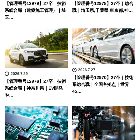
【管理番号12979】27卒｜技術
【管理番号12978】27卒｜総合
系総合職（建築施工管理）｜埼
職｜埼玉県,千葉県,東京都,神…
玉…
2026.7.27
2026.7.29
【管理番号12970】27卒｜技術
【管理番号12976】27卒｜技術
系総合職｜全国各拠点｜世界
系総合職｜神奈川県｜EV開発
45…
や…