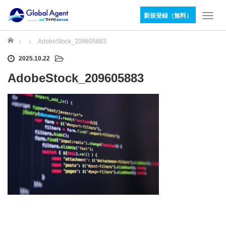
新規登録（無料）
T
o
g
ホーム
AdobeStock_209605883
g
2025.10.22
l
e
AdobeStock_209605883
n
a
v
i
g
a
t
i
o
n