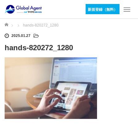
新規登録（無料）
T
o
g
ホーム
hands-820272_1280
g
2025.01.27
l
e
hands-820272_1280
n
a
v
i
g
a
t
i
o
n