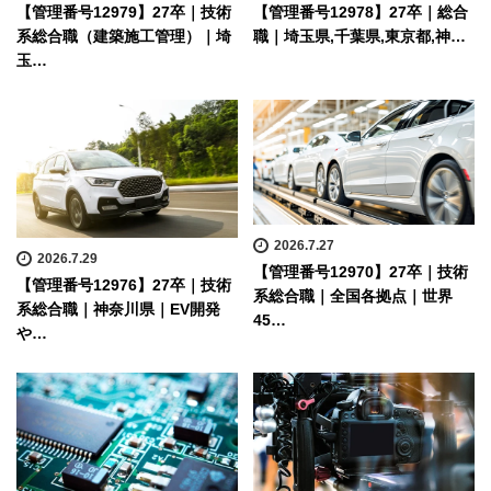
【管理番号12979】27卒｜技術
【管理番号12978】27卒｜総合
系総合職（建築施工管理）｜埼
職｜埼玉県,千葉県,東京都,神…
玉…
2026.7.27
2026.7.29
【管理番号12970】27卒｜技術
【管理番号12976】27卒｜技術
系総合職｜全国各拠点｜世界
系総合職｜神奈川県｜EV開発
45…
や…