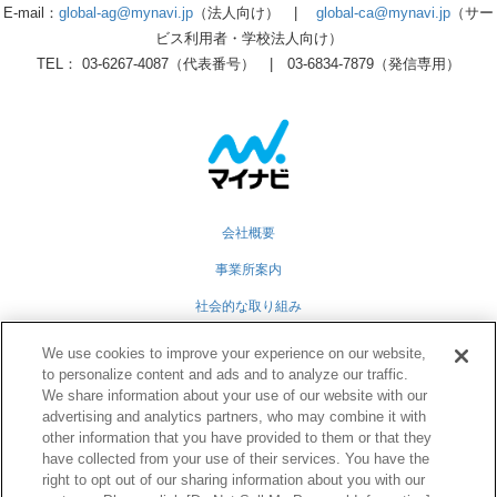
E-mail：
global-ag@mynavi.jp
（法人向け） |
global-ca@mynavi.jp
（サー
ビス利用者・学校法人向け）
TEL： 03-6267-4087（代表番号） | 03-6834-7879（発信専用）
会社概要
事業所案内
社会的な取り組み
採用情報
We use cookies to improve your experience on our website,
to personalize content and ads and to analyze our traffic.
グループ会社
We share information about your use of our website with our
advertising and analytics partners, who may combine it with
個人情報保護方針
other information that you have provided to them or that they
業務運営規定
have collected from your use of their services. You have the
right to opt out of our sharing information about you with our