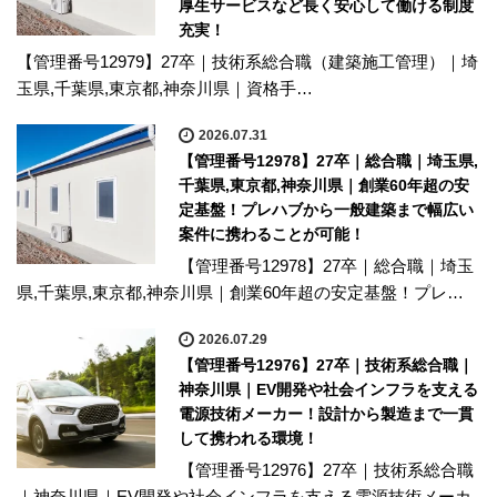
厚生サービスなど長く安心して働ける制度
充実！
【管理番号12979】27卒｜技術系総合職（建築施工管理）｜埼
玉県,千葉県,東京都,神奈川県｜資格手…
2026.07.31
【管理番号12978】27卒｜総合職｜埼玉県,
千葉県,東京都,神奈川県｜創業60年超の安
定基盤！プレハブから一般建築まで幅広い
案件に携わることが可能！
【管理番号12978】27卒｜総合職｜埼玉
県,千葉県,東京都,神奈川県｜創業60年超の安定基盤！プレ…
2026.07.29
【管理番号12976】27卒｜技術系総合職｜
神奈川県｜EV開発や社会インフラを支える
電源技術メーカー！設計から製造まで一貫
して携われる環境！
【管理番号12976】27卒｜技術系総合職
｜神奈川県｜EV開発や社会インフラを支える電源技術メーカ