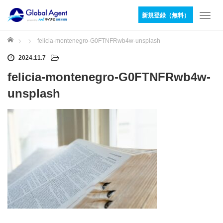
新規登録（無料）
T
o
g
ホーム
felicia-montenegro-G0FTNFRwb4w-unsplash
g
2024.11.7
l
e
felicia-montenegro-G0FTNFRwb4w-
n
a
unsplash
v
i
g
a
t
i
o
n