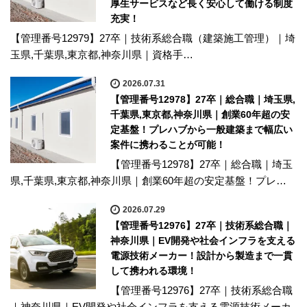
厚生サービスなど長く安心して働ける制度
充実！
【管理番号12979】27卒｜技術系総合職（建築施工管理）｜埼
玉県,千葉県,東京都,神奈川県｜資格手…
2026.07.31
【管理番号12978】27卒｜総合職｜埼玉県,
千葉県,東京都,神奈川県｜創業60年超の安
定基盤！プレハブから一般建築まで幅広い
案件に携わることが可能！
【管理番号12978】27卒｜総合職｜埼玉
県,千葉県,東京都,神奈川県｜創業60年超の安定基盤！プレ…
2026.07.29
【管理番号12976】27卒｜技術系総合職｜
神奈川県｜EV開発や社会インフラを支える
電源技術メーカー！設計から製造まで一貫
して携われる環境！
【管理番号12976】27卒｜技術系総合職
｜神奈川県｜EV開発や社会インフラを支える電源技術メーカ