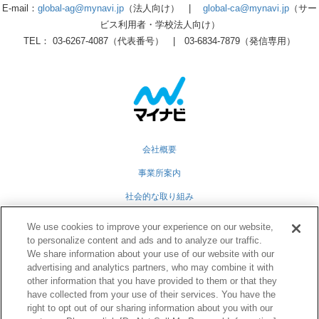
E-mail：
global-ag@mynavi.jp
（法人向け） |
global-ca@mynavi.jp
（サー
ビス利用者・学校法人向け）
TEL： 03-6267-4087（代表番号） | 03-6834-7879（発信専用）
会社概要
事業所案内
社会的な取り組み
採用情報
We use cookies to improve your experience on our website,
to personalize content and ads and to analyze our traffic.
グループ会社
We share information about your use of our website with our
advertising and analytics partners, who may combine it with
個人情報保護方針
other information that you have provided to them or that they
業務運営規定
have collected from your use of their services. You have the
right to opt out of our sharing information about you with our