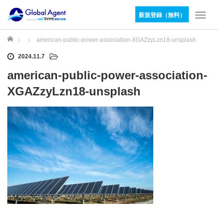
新規登録（無料）
T
o
g
ホーム
american-public-power-association-XGAZzyLzn18-unsplash
g
2024.11.7
l
e
american-public-power-association-
n
a
XGAZzyLzn18-unsplash
v
i
g
a
t
i
o
n