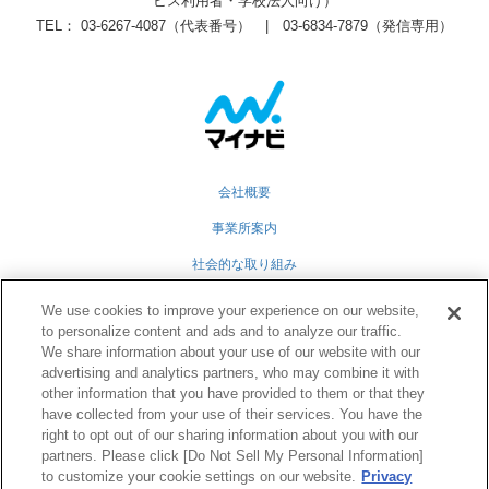
ビス利用者・学校法人向け）
TEL： 03-6267-4087（代表番号） | 03-6834-7879（発信専用）
会社概要
事業所案内
社会的な取り組み
採用情報
We use cookies to improve your experience on our website,
to personalize content and ads and to analyze our traffic.
グループ会社
We share information about your use of our website with our
advertising and analytics partners, who may combine it with
個人情報保護方針
other information that you have provided to them or that they
業務運営規定
have collected from your use of their services. You have the
right to opt out of our sharing information about you with our
partners. Please click [Do Not Sell My Personal Information]
to customize your cookie settings on our website.
Privacy
Twitter
Facebook
RSS