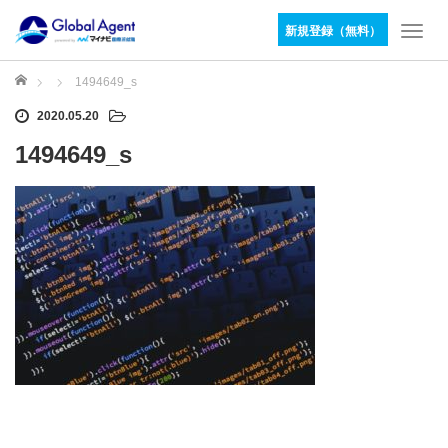
新規登録（無料）
T
o
g
ホーム
1494649_s
g
2020.05.20
l
e
1494649_s
n
a
v
i
g
a
t
i
o
n