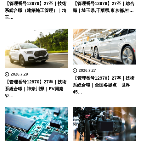
【管理番号12979】27卒｜技術
【管理番号12978】27卒｜総合
系総合職（建築施工管理）｜埼
職｜埼玉県,千葉県,東京都,神…
玉…
2026.7.27
2026.7.29
【管理番号12970】27卒｜技術
【管理番号12976】27卒｜技術
系総合職｜全国各拠点｜世界
系総合職｜神奈川県｜EV開発
45…
や…