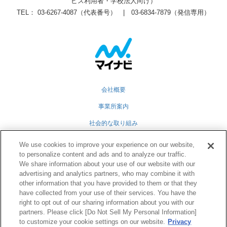
ビス利用者・学校法人向け）
TEL： 03-6267-4087（代表番号） | 03-6834-7879（発信専用）
会社概要
事業所案内
社会的な取り組み
採用情報
We use cookies to improve your experience on our website,
to personalize content and ads and to analyze our traffic.
グループ会社
We share information about your use of our website with our
advertising and analytics partners, who may combine it with
個人情報保護方針
other information that you have provided to them or that they
業務運営規定
have collected from your use of their services. You have the
right to opt out of our sharing information about you with our
partners. Please click [Do Not Sell My Personal Information]
to customize your cookie settings on our website.
Privacy
Twitter
Facebook
RSS