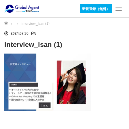
新規登録（無料）
T
o
g
ホーム
interview_Isan (1)
g
2024.07.30
l
e
interview_Isan (1)
n
a
v
i
g
a
t
i
o
n