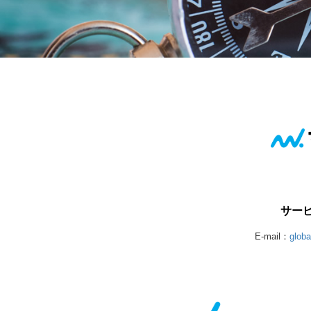
サー
E-mail：
glob