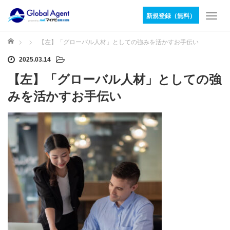
新規登録（無料）
T
o
g
ホーム
【左】「グローバル人材」としての強みを活かすお手伝い
g
2025.03.14
l
e
【左】「グローバル人材」としての強
n
a
みを活かすお手伝い
v
i
g
a
t
i
o
n